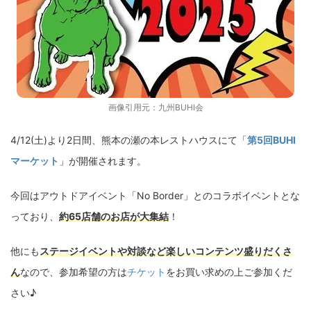
画像引用元：
九州BUHI会
4/12(土)より2日間、熊本の瀬の本レストハウスにて「
第5回BUHI
マーケット
」が開催されます。
今回はアウトドアイベント「No Border」とのコラボイベントとな
っており、
約65店舗のお店が大集結
！
他にも
ステージイベントや対談など楽しいコンテンツ盛りだくさ
ん
なので、参加希望の方は
チケット
をお買い求めの上ご参加くだ
さい♪