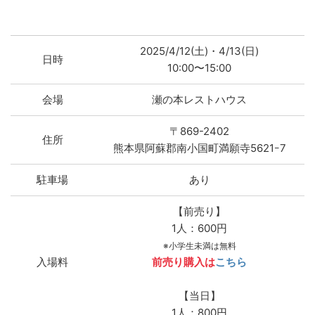
2025/4/12(土)・4/13(日)
日時
10:00〜15:00
会場
瀬の本レストハウス
〒869-2402
住所
熊本県阿蘇郡南小国町満願寺5621ｰ7
駐車場
あり
【前売り】
1人：600円
※小学生未満は無料
入場料
前売り購入は
こちら
【当日】
1人：800円