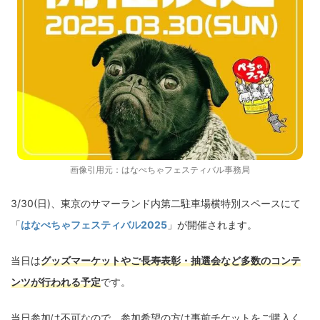
画像引用元：
はなぺちゃフェスティバル事務局
3/30(日)、東京のサマーランド内第二駐車場横特別スペースにて
「
はなぺちゃフェスティバル2025
」が開催されます。
当日は
グッズマーケットやご長寿表彰・抽選会など多数のコンテ
ンツが行われる予定
です。
当日参加は不可なので、参加希望の方は事前チケットをご購入く