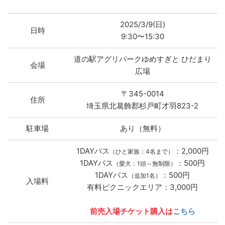
2025/3/9(日)
日時
9:30〜15:30
道の駅アグリパークゆめすぎと ひだまり
会場
広場
〒345-0014
住所
埼玉県北葛飾郡杉戸町才羽823-2
駐車場
あり（無料）
1DAYパス
：2,000円
（ひと家族：4名まで）
1DAYパス
：500円
（愛犬：1頭～無制限）
1DAYパス
：500円
（追加1名）
入場料
有料ピクニックエリア：3,000円
前売入場チケット購入は
こちら