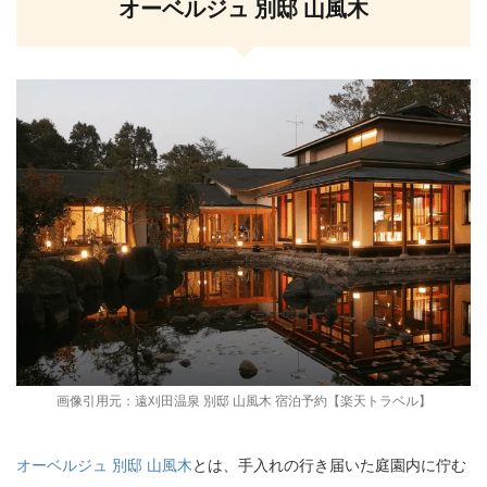
オーベルジュ 別邸 山風木
画像引用元：
遠刈田温泉 別邸 山風木 宿泊予約【楽天トラベル】
オーベルジュ 別邸 山風木
とは、手入れの行き届いた庭園内に佇む