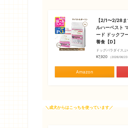
【2/1〜2/
ルハーベスト マ
ード ドックフ
養食【D】
ドッグパラダイスぷ
¥7,920
（2026/06/2
Amazon
＼成犬からはこっちを使っています／