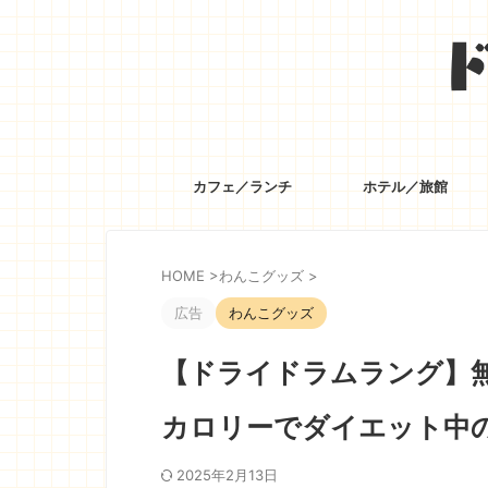
カフェ／ランチ
ホテル／旅館
HOME
>
わんこグッズ
>
広告
わんこグッズ
【ドライドラムラング】
カロリーでダイエット中
2025年2月13日