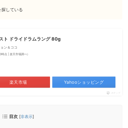
を探している
ト ドライドラムラング 80g
 ジョン＆ココ
2:10時点 | 楽天市場調べ）
楽天市場
Yahooショッピング
ポチップ
目次
[
非表示
]