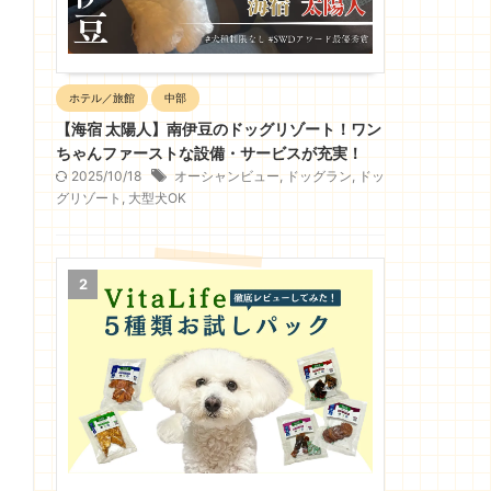
ホテル／旅館
中部
【海宿 太陽人】南伊豆のドッグリゾート！ワン
ちゃんファーストな設備・サービスが充実！
2025/10/18
オーシャンビュー
,
ドッグラン
,
ドッ
グリゾート
,
大型犬OK
2