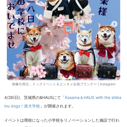
画像引用元：
ドッグイベント＆エンタメ企画プランナー | Instagram
4/28(日)、茨城県の&HAUSにて「
Kasama＆HAUS with the shiba
inu dogs！柴犬学校
」が開催されます。
イベントは廃校になった小学校をリノベーションした施設で行わ