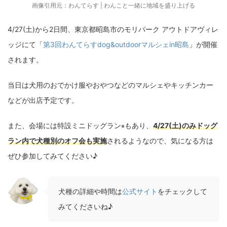
画像引用元：
わんてらす | わんこと一緒に地域を盛り上げる
4/27(土)から2日間、東京都昭島市のモリパーク アウトドアヴィレ
ッジにて「
第3回わんてらすdog&outdoorマルシェin昭島
」が開催
されます。
当日は犬用のおでかけ服やおやつなどのマルシェやキッチンカー
などが出店予定です。
また、会場には特設ミニドッグラン
もあり、
4/27(土)のみドッグ
※
ラン内で犬種別のオフ会も実施
されるようなので、気になる方は
ぜひ参加してみてください♪
犬種の詳細や時間は
公式サイト
をチェックして
みてくださいね♪