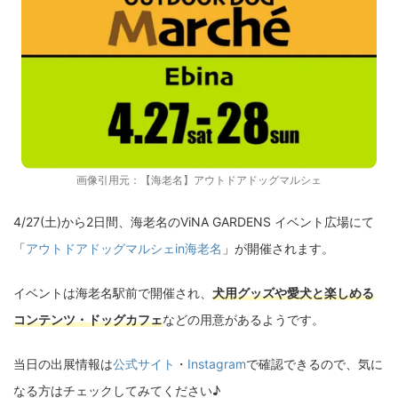
画像引用元：
【海老名】アウトドアドッグマルシェ
4/27(土)から2日間、海老名のViNA GARDENS イベント広場にて
「
アウトドアドッグマルシェin海老名
」が開催されます。
イベントは海老名駅前で開催され、
犬用グッズや愛犬と楽しめる
コンテンツ・ドッグカフェ
などの用意があるようです。
当日の出展情報は
公式サイト
・
Instagram
で確認できるので、気に
なる方はチェックしてみてください♪